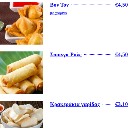
Βον Τον
€4,50
με χοιρινό
Σπρινγκ Ρολς
€4,50
Κρακεράκια γαρίδας
€3.10